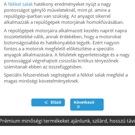
A
Nikkel salak
hatékony eredményeket nyújt a nagy
pontosságot igénylő műveleteknél, mint pl. amire a
repülőgép-iparban van szükség. Az anyagot sikerrel
alkalmazzák a repülőgépek motorjának homokfúvásában.
A repülőgépek motorjaira alkalmazott kezelés napról napra
összetettebbé válik, annak érdekében, hogy a motorokat
biztonságosabbá és hatékonyabbá tegyék. Ezért nagyon
fontos a a motorok megfelelő előkészítése a speciális
anyagok alkalmazására. A felületek egyenletessége és a nagy
pontossággal végrehajtott csiszolás kritikus tényezőnek
számítanak ebben az összefüggésben.
Speciális felszerelések segítségével a Nikkel salak megfelel a
magas minőségi követelményeknek.
Előző
Következő
mium minőségi termékeket ajánlunk, szilárd, hosszú távú, er