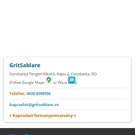
GritSablare
Constanța Tengeri Kikötő, Kapu 2
,
Constanța
,
RO
(Follow Google Maps
or Waze
)
Telefon:
0630 9398550
kapcsolat@gritsablare.ro
» Kapcsolati formanyomtatvány «