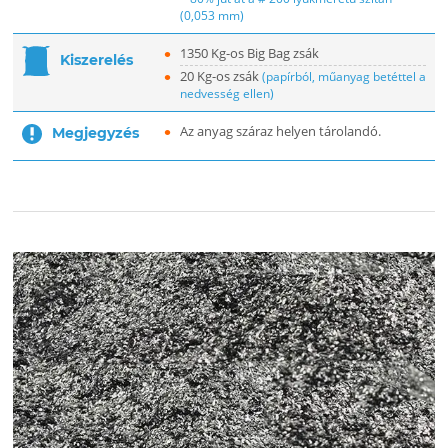
(0,053 mm)
1350 Kg-os Big Bag zsák
Kiszerelés
20 Kg-os zsák
(papírból, műanyag betéttel a
nedvesség ellen)
Az anyag száraz helyen tárolandó.
Megjegyzés