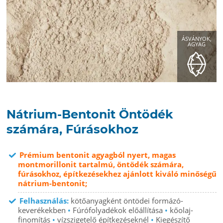
ÁSVÁNYOK,
AGYAG
Nátrium-Bentonit Öntödék
számára, Fúrásokhoz
Prémium bentonit agyagból nyert, magas
montmorillonit tartalmú, öntödék számára,
fúrásokhoz, építkezésekhez ajánlott kiváló minőségű
nátrium-bentonit;
Felhasználás:
kötőanyagként öntödei formázó-
keverékekben
•
Fúrófolyadékok előállítása
•
kőolaj-
finomítás
•
vízszigetelő építkezéseknél
•
Kiegészítő