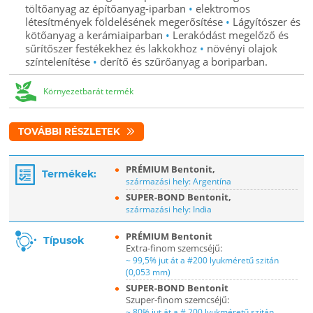
töltőanyag az építőanyag-iparban
•
elektromos
létesítmények földelésének megerősítése
•
Lágyítószer és
kötőanyag a kerámiaiparban
•
Lerakódást megelőző és
sűrítőszer festékekhez és lakkokhoz
•
növényi olajok
színtelenítése
•
derítő és szűrőanyag a boriparban.
Környezetbarát termék
TOVÁBBI RÉSZLETEK
PRÉMIUM Bentonit,
Termékek:
származási hely: Argentína
SUPER-BOND Bentonit,
származási hely: India
PRÉMIUM Bentonit
Típusok
Extra-finom szemcséjű:
~ 99,5% jut át a #200 lyukméretű szitán
(0,053 mm)
SUPER-BOND Bentonit
Szuper-finom szemcséjű:
~ 80% jut át a # 200 lyukméretű szitán