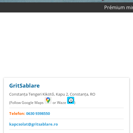
Prémium minőségi termékek
GritSablare
Constanța Tengeri Kikötő, Kapu 2
,
Constanța
,
RO
(Follow Google Maps
or Waze
)
Telefon:
0630 9398550
kapcsolat@gritsablare.ro