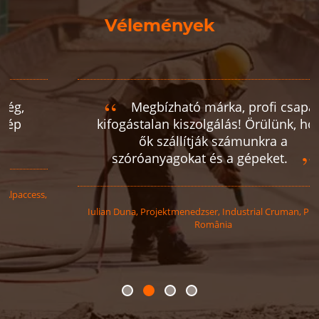
Vélemények
Megbízható márka, profi csapat,
kifogástalan kiszolgálás! Örülünk, hogy
ők szállítják számunkra a
szóróanyagokat és a gépeket.
Iulian
Duna
,
Projektmenedzser, Industrial Cruman, Ploiești -
România