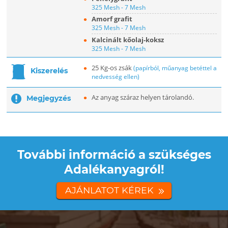
325 Mesh - 7 Mesh
Amorf grafit
325 Mesh - 7 Mesh
Kalcinált kőolaj-koksz
325 Mesh - 7 Mesh
25 Kg-os zsák
(papírból, műanyag betéttel a
Kiszerelés
nedvesség ellen)
Az anyag száraz helyen tárolandó.
Megjegyzés
További információ a szükséges
Adalékanyagról!
AJÁNLATOT KÉREK