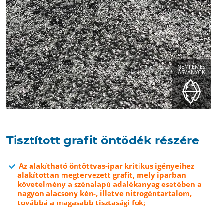
NEMFÉMES
ÁSVÁNYOK
Tisztított grafit öntödék részére
Az alakítható öntöttvas-ipar kritikus igényeihez
alakítottan megtervezett grafit, mely iparban
követelmény a szénalapú adalékanyag esetében a
nagyon alacsony kén-, illetve nitrogéntartalom,
továbbá a magasabb tisztasági fok;