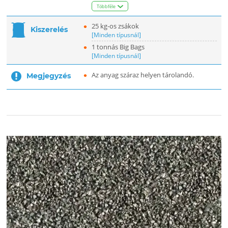
Többféle
25 kg-os zsákok
Kiszerelés
[Minden típusnál]
1 tonnás Big Bags
[Minden típusnál]
Az anyag száraz helyen tárolandó.
Megjegyzés