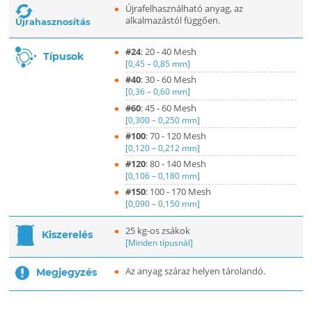
Újrafelhasználható anyag, az
alkalmazástól függően.
Újrahasznosítás
#24
: 20 - 40 Mesh
Típusok
[0,45 – 0,85 mm]
#40
: 30 - 60 Mesh
[0,36 – 0,60 mm]
#60
: 45 - 60 Mesh
[0,300 – 0,250 mm]
#100
: 70 - 120 Mesh
[0,120 – 0,212 mm]
#120
: 80 - 140 Mesh
[0,106 – 0,180 mm]
#150
: 100 - 170 Mesh
[0,090 – 0,150 mm]
25 kg-os zsákok
Kiszerelés
[Minden típusnál]
Az anyag száraz helyen tárolandó.
Megjegyzés