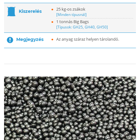
25 kg-os zsákok
Kiszerelés
[Minden típusnál]
1 tonnás Big Bags
[Típusok: GH25, GH40, GH50]
Az anyag száraz helyen tárolandó.
Megjegyzés