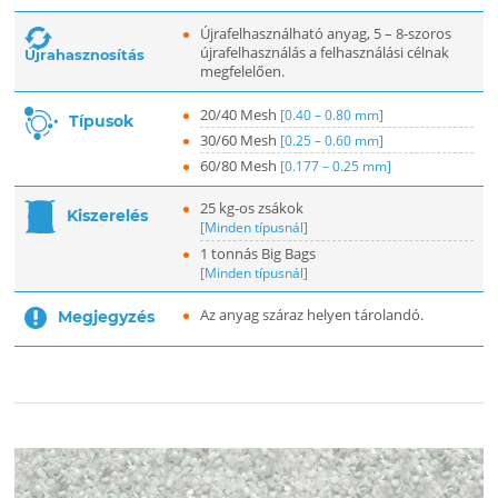
Újrafelhasználható anyag, 5 – 8-szoros
újrafelhasználás a felhasználási célnak
Újrahasznosítás
megfelelően.
20/40 Mesh
[0.40 – 0.80 mm]
Típusok
30/60 Mesh
[0.25 – 0.60 mm]
60/80 Mesh
[0.177 – 0.25 mm]
25 kg-os zsákok
Kiszerelés
[Minden típusnál]
1 tonnás Big Bags
[Minden típusnál]
Az anyag száraz helyen tárolandó.
Megjegyzés