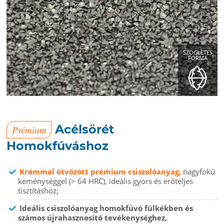
SZÖGLETES
FORMA
Acélsörét
Prémium
Homokfúváshoz
Krómmal ötvözött prémium csiszolóanyag,
nagyfokú
keménységgel (> 64 HRC), ideális gyors és erőteljes
tisztításhoz;
Ideális csiszolóanyag homokfúvó fülkékben és
számos újrahasznosító tevékenységhez,