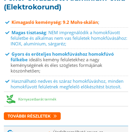
(Elektrokorund)
Kimagasló keménység: 9.2 Mohs-skálán
;
Magas tisztaság
: NEM impregnálódik a homokfúvott
felületbe és alkalmas nem vas felületek homokfúvásához:
INOX, alumínium, sárgaréz;
Gyors és erőteljes homokfúváshoz homokfúvó
fülkébe
ideális kemény felületekhez a nagy
keménységének és éles szögletes formájának
köszönhetően;
Használható nedves és száraz homokfúváshoz, minden
homokfúvott felületnek megfelelő előkészítést biztosít.
Környezetbarát termék
TOVÁBBI RÉSZLETEK
Újrafelhasználható anyag, az