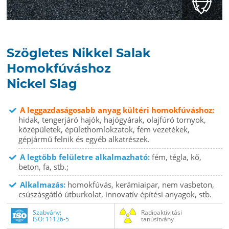
Szögletes Nikkel Salak
Homokfúváshoz
Nickel Slag
A leggazdaságosabb anyag kültéri homokfúváshoz:
hidak, tengerjáró hajók, hajógyárak, olajfúró tornyok,
középületek, épülethomlokzatok, fém vezetékek,
gépjármű felnik és egyéb alkatrészek.
A legtöbb felületre alkalmazható:
fém, tégla, kő,
beton, fa, stb.;
Alkalmazás:
homokfúvás, kerámiaipar, nem vasbeton,
csúszásgátló útburkolat, innovatív építési anyagok, stb.
Szabvány:
Radioaktivitási
ISO: 11126-5
tanúsítvány