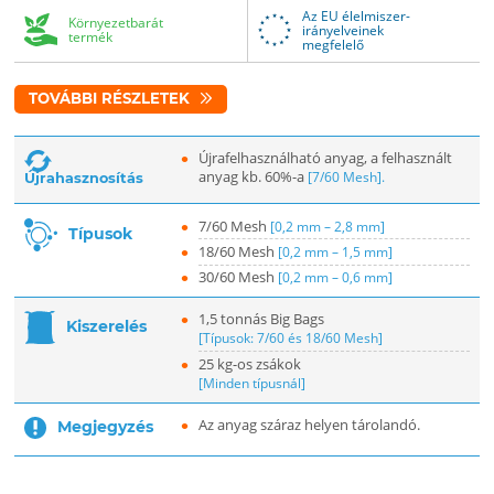
Az EU élelmiszer-
Környezetbarát
irányelveinek
termék
megfelelő
TOVÁBBI RÉSZLETEK
Újrafelhasználható anyag, a felhasznált
anyag kb. 60%-a
[7/60 Mesh].
Újrahasznosítás
7/60 Mesh
[0,2 mm – 2,8 mm]
Típusok
18/60 Mesh
[0,2 mm – 1,5 mm]
30/60 Mesh
[0,2 mm – 0,6 mm]
1,5 tonnás Big Bags
Kiszerelés
[Típusok: 7/60 és 18/60 Mesh]
25 kg-os zsákok
[Minden típusnál]
Az anyag száraz helyen tárolandó.
Megjegyzés