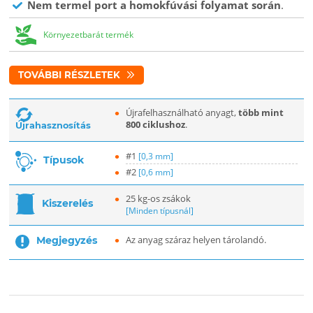
Nem termel port a homokfúvási folyamat során
.
Környezetbarát termék
TOVÁBBI RÉSZLETEK
Újrafelhasználható anyagt,
több mint
800 ciklushoz
.
Újrahasznosítás
#1
[0,3 mm]
Típusok
#2
[0,6 mm]
25 kg-os zsákok
Kiszerelés
[Minden típusnál]
Az anyag száraz helyen tárolandó.
Megjegyzés