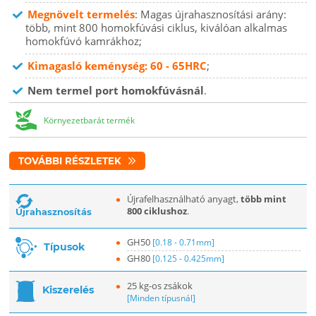
Megnövelt termelés
: Magas újrahasznosítási arány:
több, mint 800 homokfúvási ciklus, kiválóan alkalmas
homokfúvó kamrákhoz;
Kimagasló keménység: 60 - 65HRC
;
Nem termel port homokfúvásnál
.
Környezetbarát termék
TOVÁBBI RÉSZLETEK
Újrafelhasználható anyagt,
több mint
800 ciklushoz
.
Újrahasznosítás
GH50
[0.18 - 0.71mm]
Típusok
GH80
[0.125 - 0.425mm]
25 kg-os zsákok
Kiszerelés
[Minden típusnál]