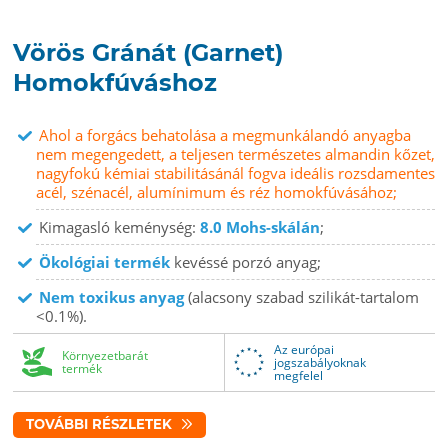
Vörös Gránát (Garnet)
Homokfúváshoz
Ahol a forgács behatolása a megmunkálandó anyagba
nem megengedett, a teljesen természetes almandin kőzet,
nagyfokú kémiai stabilitásánál fogva ideális rozsdamentes
acél, szénacél, alumínimum és réz homokfúvásához;
Kimagasló keménység:
8.0 Mohs-skálán
;
Ökológiai termék
kevéssé porzó anyag;
Nem toxikus anyag
(alacsony szabad szilikát-tartalom
<0.1%).
Az európai
Környezetbarát
jogszabályoknak
termék
megfelel
TOVÁBBI RÉSZLETEK