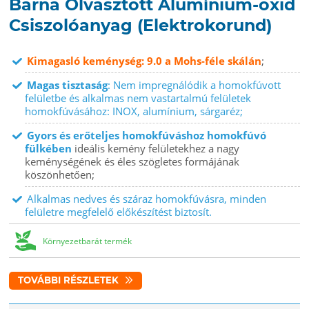
Barna Olvasztott Alumínium-oxid
Csiszolóanyag (Elektrokorund)
Kimagasló keménység: 9.0 a Mohs-féle skálán
;
Magas tisztaság
: Nem impregnálódik a homokfúvott
felületbe és alkalmas nem vastartalmú felületek
homokfúvásához: INOX, alumínium, sárgaréz;
Gyors és erőteljes homokfúváshoz homokfúvó
fülkében
ideális kemény felületekhez a nagy
keménységének és éles szögletes formájának
köszönhetően;
Alkalmas nedves és száraz homokfúvásra, minden
felületre megfelelő előkészítést biztosít.
Környezetbarát termék
TOVÁBBI RÉSZLETEK