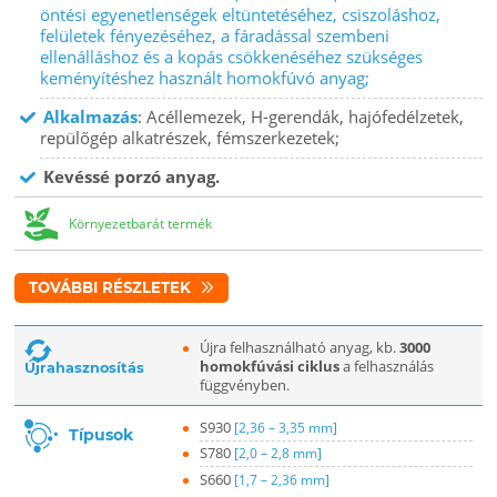
öntési egyenetlenségek eltüntetéséhez, csiszoláshoz,
felületek fényezéséhez, a fáradással szembeni
ellenálláshoz és a kopás csökkenéséhez szükséges
keményítéshez használt homokfúvó anyag;
Alkalmazás
: Acéllemezek, H-gerendák, hajófedélzetek,
repülőgép alkatrészek, fémszerkezetek;
Kevéssé porzó anyag.
Környezetbarát termék
TOVÁBBI RÉSZLETEK
Újra felhasználható anyag, kb.
3000
homokfúvási ciklus
a felhasználás
Újrahasznosítás
függvényben.
S930
[2,36 – 3,35 mm]
Típusok
S780
[2,0 – 2,8 mm]
S660
[1,7 – 2,36 mm]