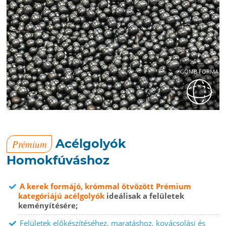
GÖMB FORMA
Acélgolyók
Prémium
Homokfúváshoz
A kerek formájó, krómmal ötvözött Prémium
kategóriájú acélgolyók
ideálisak a felületek
keményítésére;
Felületek előkészítéséhez, maratáshoz, kovácsolási és