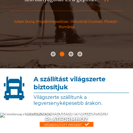
Iulian
Duna
,
Projektmenedzser, Industrial Cruman, Ploiești -
România
A szállítást világszerte
biztosítjuk
Világszerte szállítunk a
legversenyképesebb árakon.
CSISZOLÓANYAG A CHEVRON
PLATFORMHOZ
VÉGREHAJTOTT PROJEKT