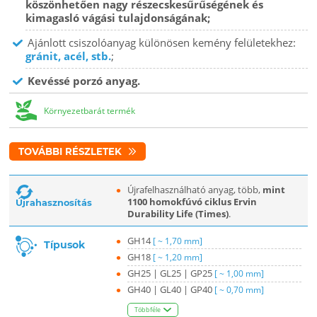
köszönhetően nagy részecskesűrűségének és
kimagasló vágási tulajdonságának;
Ajánlott csiszolóanyag különösen kemény felületekhez:
gránit, acél, stb.
;
Kevéssé porzó anyag.
Környezetbarát termék
TOVÁBBI RÉSZLETEK
Újrafelhasználható anyag, több,
mint
1100 homokfúvó ciklus Ervin
Újrahasznosítás
Durability Life (Times)
.
GH14
[ ~ 1,70 mm]
Típusok
GH18
[ ~ 1,20 mm]
GH25 | GL25 | GP25
[ ~ 1,00 mm]
GH40 | GL40 | GP40
[ ~ 0,70 mm]
Többféle