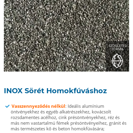
SZÖGLETES
FORMA
INOX Sörét Homokfúváshoz
Vasszennyeződés nélkül
: Ideális alumínium
öntvényekhez és egyéb alkatrészekhez, kovácsolt
rozsdamentes acélhoz, cink présöntvényekhez, réz és
más nem vastartalmú fémek présöntvényeihez, gránit és
más természetes kő és beton homokfúvására;