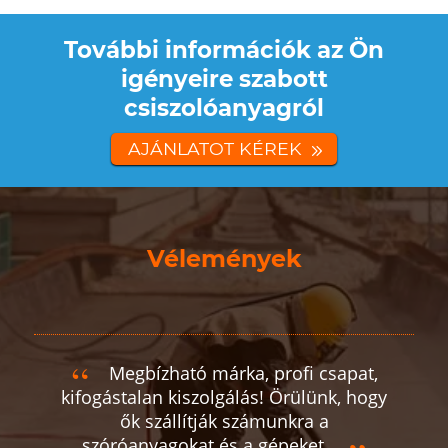
További információk az Ön
igényeire szabott
csiszolóanyagról
AJÁNLATOT KÉREK
Vélemények
Megbízható márka, profi csapat,
kifogástalan kiszolgálás! Örülünk, hogy
ők szállítják számunkra a
szóróanyagokat és a gépeket.