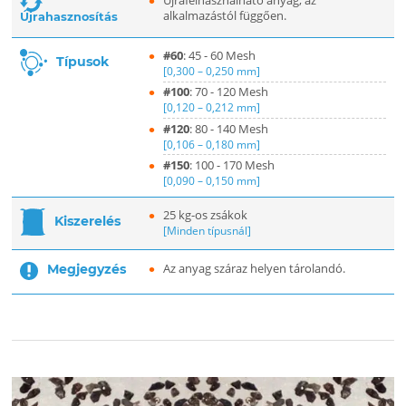
alkalmazástól függően.
Újrahasznosítás
#60
: 45 - 60 Mesh
Típusok
[0,300 – 0,250 mm]
#100
: 70 - 120 Mesh
[0,120 – 0,212 mm]
#120
: 80 - 140 Mesh
[0,106 – 0,180 mm]
#150
: 100 - 170 Mesh
[0,090 – 0,150 mm]
25 kg-os zsákok
Kiszerelés
[Minden típusnál]
Az anyag száraz helyen tárolandó.
Megjegyzés