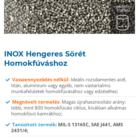
HENGERES
FORMA
INOX Hengeres Sörét
Homokfúváshoz
Vasszennyeződés nélkül:
Ideális rozsdamentes acél,
titán, alumínium vagy egyéb, nem vastartalmú
munkafelületek homokfúvásához vagy edzéséhez;
Megnövelt termelés
: Magas újrahasznosítási arány:
több, mint 800 homokfúvási ciklus, kiválóan alkalmas
homokfúvó kamrákhoz;
Tanúsított termék
: MIL-S 13165C, SAE J441, AMS
2431/4;