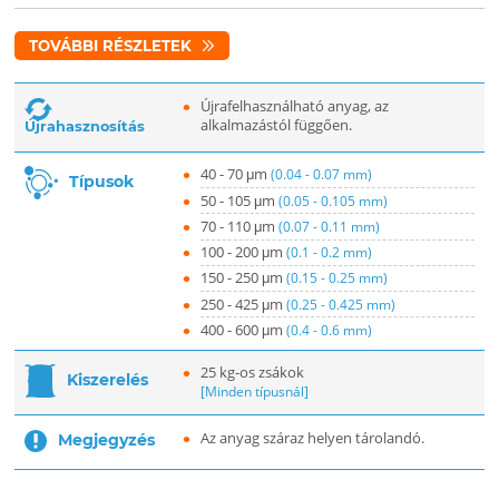
TOVÁBBI RÉSZLETEK
Újrafelhasználható anyag, az
alkalmazástól függően.
Újrahasznosítás
40 - 70 μm
(0.04 - 0.07 mm)
Típusok
50 - 105 μm
(0.05 - 0.105 mm)
70 - 110 μm
(0.07 - 0.11 mm)
100 - 200 μm
(0.1 - 0.2 mm)
150 - 250 μm
(0.15 - 0.25 mm)
250 - 425 μm
(0.25 - 0.425 mm)
400 - 600 μm
(0.4 - 0.6 mm)
25 kg-os zsákok
Kiszerelés
[Minden típusnál]
Az anyag száraz helyen tárolandó.
Megjegyzés