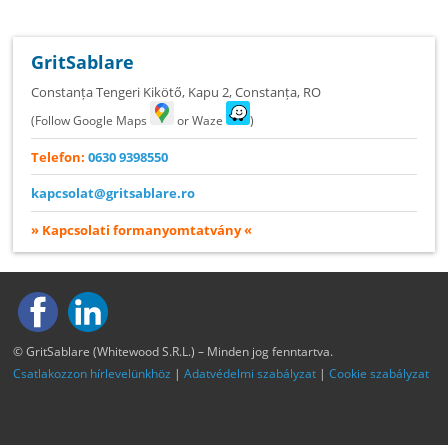
GritSablare
Constanța Tengeri Kikötő, Kapu 2
,
Constanța
,
RO
(Follow Google Maps
or Waze
)
Telefon:
0630 9398550
kapcsolat@gritsablare.ro
» Kapcsolati formanyomtatvány «
© GritSablare (Whitewood S.R.L.) – Minden jog fenntartva.
Csatlakozzon hírlevelünkhöz
|
Adatvédelmi szabályzat
|
Cookie szabályzat