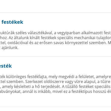
i festékek
ruktúrák széles választékával, a vegyiparban alkalmazott fe
hoz. Az általunk kínált festékek speciális mechanikai tulajd
tel, oxidációval és az erősen savas környezettel szemben. 
t ajánlunk.
esték
sték különleges festékfajta, mely megvédi a felületet, amely
el szemben. Szerkezet oldószerre vagy vízre alapul, a tűzre
 amely késlelteti a hő terjedését. A tűzálló festéket speciá
bványokat, annál is inkább, mivel ez a festéktípus hosszú é