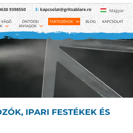
0630 9398550
E:
kapcsolat@gritsablare.ro
Magyar
 VÁGÓ 
ÖNTÖDEI 
TARTOZÉKOK
BLOG
KAPCSOLAT
K
ANYAGOK
ZÓK, IPARI FESTÉKEK ÉS