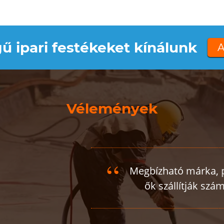
ű ipari festékeket kínálunk
A
Vélemények
tó márka, profi csapat, kifogástalan kiszolgálás!
állítják számunkra a szóróanyagokat és a gépeket