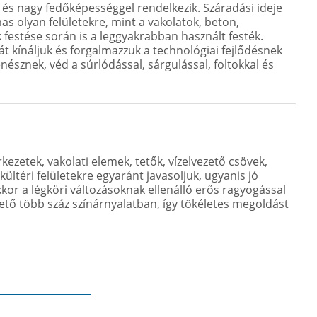
és nagy fedőképességgel rendelkezik. Száradási ideje
as olyan felületekre, mint a vakolatok, beton,
 festése során is a leggyakrabban használt festék.
át kínáljuk és forgalmazzuk a technológiai fejlődésnek
nésznek, véd a súrlódással, sárgulással, foltokkal és
ezetek, vakolati elemek, tetők, vízelvezető csövek,
kültéri felületekre egyaránt javasoljuk, ugyanis jó
or a légköri változásoknak ellenálló erős ragyogással
rhető több száz színárnyalatban, így tökéletes megoldást