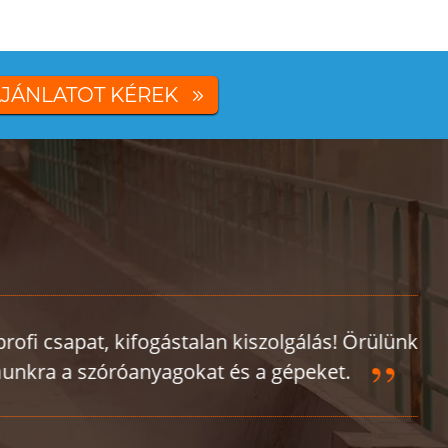
JÁNLATOT KÉREK
 Örülünk, hogy
.