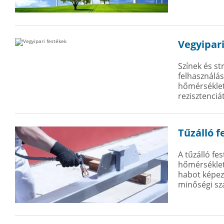
Vegyipar
Színek és st
felhasználás
hőmérséklet
rezisztenciá
Tűzálló f
A tűzálló fe
hőmérséklett
habot képez,
minőségi sza