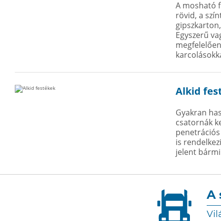
A mosható f
rövid, a szí
gipszkarton,
Egyszerű vag
megfelelően.
karcolásokk
Alkid fes
Gyakran hasz
csatornák ke
penetrációs
is rendelkez
jelent bármi
A 
Vil