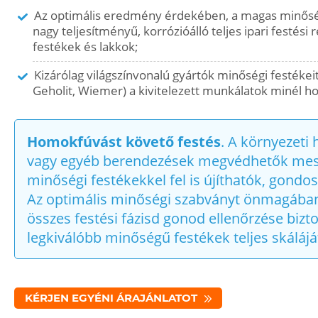
Az optimális eredmény érdekében, a magas minős
nagy teljesítményű, korrózióálló teljes ipari festési
festékek és lakkok;
Kizárólag világszínvonalú gyártók minőségi festékeit
Geholit, Wiemer) a kivitelezett munkálatok minél h
Homokfúvást követő festés
. A környezeti
vagy egyéb berendezések megvédhetők meste
minőségi festékekkel fel is újíthatók, gondosa
Az optimális minőségi szabványt önmagában a 
összes festési fázisd gonod ellenőrzése bizto
legkiválóbb minőségű festékek teljes skáláját
KÉRJEN EGYÉNI ÁRAJÁNLATOT