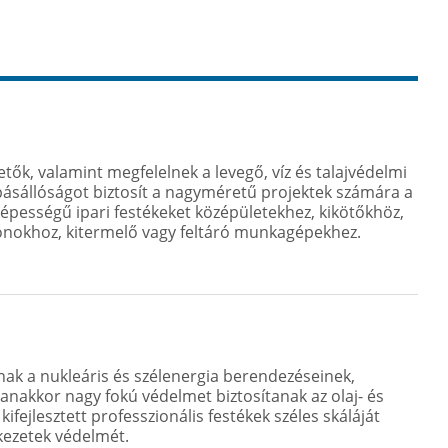
tők, valamint megfelelnek a levegő, víz és talajvédelmi
pásállóságot biztosít a nagyméretű projektek számára a
őképességű ipari festékeket középületekhez, kikötőkhöz,
gonokhoz, kitermelő vagy feltáró munkagépekhez.
nak a nukleáris és szélenergia berendezéseinek,
anakkor nagy fokú védelmet biztosítanak az olaj- és
ifejlesztett professzionális festékek széles skáláját
rkezetek védelmét.