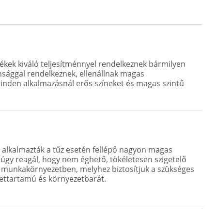
stékek kiváló teljesítménnyel rendelkeznek bármilyen
onsággal rendelkeznek, ellenállnak magas
Minden alkalmazásnál erős színeket és magas szintű
re alkalmazták a tűz esetén fellépő nagyon magas
 úgy reagál, hogy nem éghető, tökéletesen szigetelő
lis munkakörnyezetben, melyhez biztosítjuk a szükséges
lettartamú és környezetbarát.