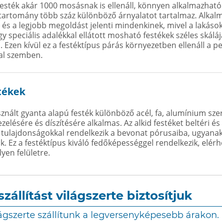
esték akár 1000 mosásnak is ellenáll, könnyen alkalmazható 
ntartomány több száz különböző árnyalatot tartalmaz. Alkalm
 és a legjobb megoldást jelenti mindenkinek, mivel a lakások
y speciális adalékkal ellátott mosható festékek széles skáláj
 Ezen kívül ez a festéktípus párás környezetben ellenáll a pe
al szemben.
tékek
nált gyanta alapú festék különböző acél, fa, alumínium szerk
zelésére és díszítésére alkalmas. Az alkid festéket beltéri és 
 tulajdonságokkal rendelkezik a bevonat pórusaiba, ugyanakk
ik. Ez a festéktípus kiváló fedőképességgel rendelkezik, elé
lyen felületre.
szállítást világszerte biztosítjuk
ágszerte szállítunk a legversenyképesebb árakon.