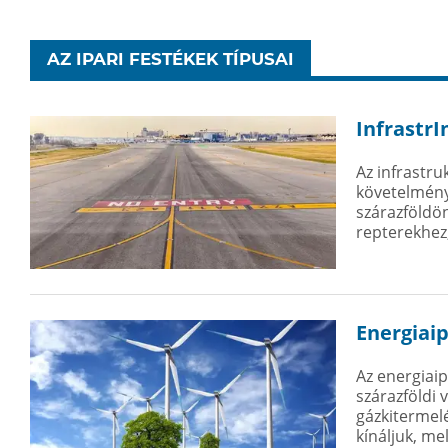
AZ IPARI FESTÉKEK TÍPUSAI
InfrastrI
Az infrastru
követelmény
szárazföldön
repterekhez
Energiai
Az energiaip
szárazföldi 
gázkitermelé
kínáljuk, me