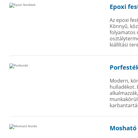
Epoxi fe
Az epoxi fes
Könnyű, köze
folyamatos r
osztályterme
kiállítási t
Porfesté
Modern, kör
hulladékot. 
alkalmazzák,
munkakörülm
karbantartá
Mosható 