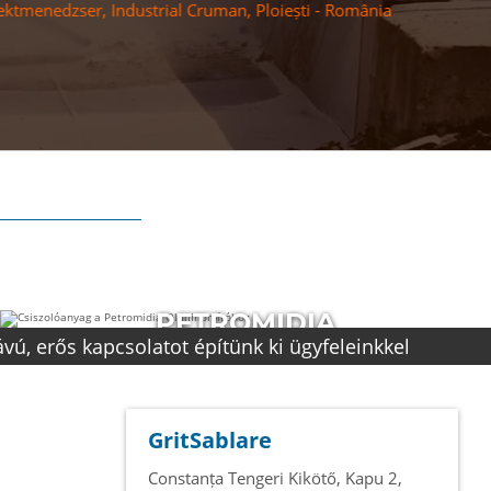
ia
CSISZOLÓANYAG A
CHEVRON
ünk ki ügyfeleinkkel
PLATFORMHOZ
VÉGREHAJTOTT PROJEKT
GritSablare
Constanța Tengeri Kikötő, Kapu 2
,