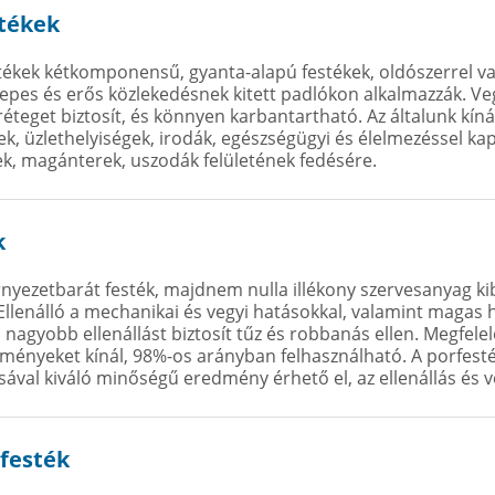
stékek
tékek kétkomponensű, gyanta-alapú festékek, oldószerrel va
pes és erős közlekedésnek kitett padlókon alkalmazzák. Veg
éteget biztosít, és könnyen karbantartható. Az általunk kí
k, üzlethelyiségek, irodák, egészségügyi és élelmezéssel ka
erek, magánterek, uszodák felületének fedésére.
k
nyezetbarát festék, majdnem nulla illékony szervesanyag k
Ellenálló a mechanikai és vegyi hatásokkal, valamint magas
 nagyobb ellenállást biztosít tűz és robbanás ellen. Megfelel
ényeket kínál, 98%-os arányban felhasználható. A porfesték-
sával kiváló minőségű eredmény érhető el, az ellenállás és 
festék