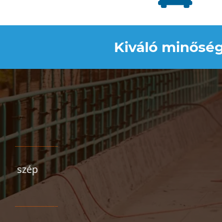
Kiváló minőség
Megbízha
ők sz