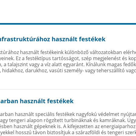
nfrastruktúrához használt festékek
ktúrához használt festékeink különböző változatokban elérhe
einek. Ez a festéktípus tartósságot, szép megjelenést és ko
, a talajszint vagy a víz alatt egyaránt. Kínálunk magas fed
, hidakhoz, darukhoz, vasúti személy- vagy teherszállító va
parban használt festékek
arban használt speciális festékek nagyfokú védelmet nyújta
vagy tengeri alapon rögzített turbináknak és kamráknak. Ugy
sben használt gépeknek is. A kifejezetten az energiaiparhoz k
lyekkel hosszú távon biztosítjuk a szárazföldi és tengeri sze