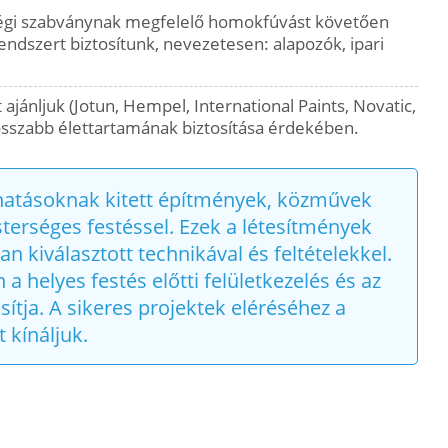
égi szabványnak megfelelő homokfúvást követően
 rendszert biztosítunk, nevezetesen: alapozók, ipari
 ajánljuk (Jotun, Hempel, International Paints, Novatic,
osszabb élettartamának biztosítása érdekében.
 hatásoknak kitett építmények, közművek
rséges festéssel. Ezek a létesítmények
n kiválasztott technikával és feltételekkel.
helyes festés előtti felületkezelés és az
sítja. A sikeres projektek eléréséhez a
 kínáljuk.