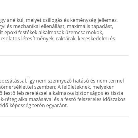
gy anélkül, melyet csillogás és keménység jellemez.
yi és mechanikai ellenállást, maximális tapadást,
nált epoxi festékek alkalmasak üzemcsarnokok,
pcsolatos létesítmények, raktárak, kereskedelmi és
ibocsátással. Így nem szennyező hatású és nem termel
 hőmérséklettel szemben; A felületeknek, melyeken
ő festő felszereléssel alkalmazva biztonságos és tiszta
réteg alkalmazásával és a festő felszerelés időszakos
védő képesség terén egyaránt.