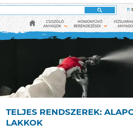
T:
CSISZOLÓ 
HOMOKFÚVÓ 
VÍZSUARAS
ANYAGOK
BERENDEZÉSEK
ANYAGO
TELJES RENDSZEREK: ALAPO
LAKKOK