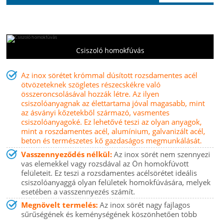
Csiszoló homokfúvás
Az inox sörétet krómmal dúsított rozsdamentes acél
ötvözeteknek szögletes részecskékre való
összeroncsolásával hozzák létre. Az ilyen
csiszolóanyagnak az élettartama jóval magasabb, mint
az ásványi kőzetekből származó, vasmentes
csiszolóanyagoké. Ez lehetővé teszi az olyan anyagok,
mint a roszdamentes acél, alumínium, galvanizált acél,
beton és természetes kő gazdaságos megmunkálását.
Vasszennyeződés nélkül:
Az inox sörét nem szennyezi
vas elemekkel vagy rozsdával az Ön homokfúvott
felületeit. Ez teszi a rozsdamentes acélsörétet ideális
csiszolóanyaggá olyan felületek homokfúvására, melyek
esetében a vasszennyezés számít.
Megnövelt termelés:
Az inox sörét nagy fajlagos
sűrűségének és keménységének köszönhetően több