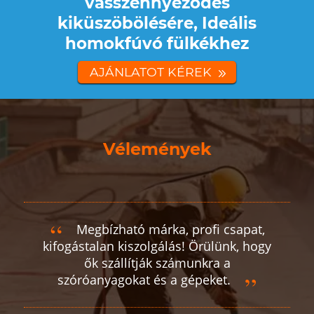
vasszennyeződés
kiküszöbölésére, Ideális
homokfúvó fülkékhez
AJÁNLATOT KÉREK
Vélemények
Megbízható márka, profi csapat,
kifogástalan kiszolgálás! Örülünk, hogy
ők szállítják számunkra a
szóróanyagokat és a gépeket.