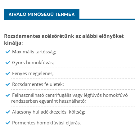
KIVÁLÓ MINŐSÉGŰ TERMÉK
Rozsdamentes acélsörétünk az alábbi előnyöket
kínálja:
Maximális tartósság;
Gyors homokfúvás;
Fényes megjelenés;
Rozsdamentes felületek;
Felhasználható centrifugális vagy légfúvós homokfúvó
rendszerben egyaránt használható;
Alacsony hulladékkezelési költség;
Pormentes homokfúvási eljárás.