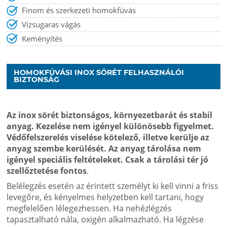
Finom és szerkezeti homokfúvás
Vízsugaras vágás
Keményítés
HOMOKFÚVÁSI INOX SÖRÉT FELHASZNÁLÓI
BIZTONSÁG
Az inox sörét biztonságos, környezetbarát és stabil
anyag. Kezelése nem igényel különösebb figyelmet.
Védőfelszerelés viselése kötelező, illetve kerülje az
anyag szembe kerülését. Az anyag tárolása nem
igényel speciális feltételeket. Csak a tárolási tér jó
szellőztetése fontos
.
Belélegzés esetén az érintett személyt ki kell vinni a friss
levegőre, és kényelmes helyzetben kell tartani, hogy
megfelelően lélegezhessen. Ha nehézlégzés
tapasztalható nála, oxigén alkalmazható. Ha légzése