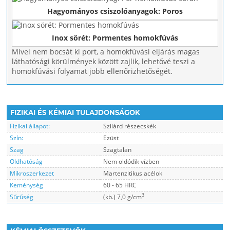
Hagyományos csiszolóanyagok: Poros
Inox sörét: Pormentes homokfúvás
Mivel nem bocsát ki port, a homokfúvási eljárás magas
láthatósági körülmények között zajlik, lehetővé teszi a
homokfúvási folyamat jobb ellenőrizhetőségét.
FIZIKAI ÉS KÉMIAI TULAJDONSÁGOK
Fizikai állapot:
Szilárd részecskék
Szín:
Ezüst
Szag
Szagtalan
Oldhatóság
Nem oldódik vízben
Mikroszerkezet
Martenzitikus acélok
Keménység
60 - 65 HRC
3
Sűrűség
(kb.) 7,0 g/cm