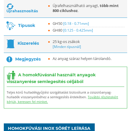
Újrafelhasználható anyagt,
több mint
800 ciklushoz
.
Újrahasznosítás
GH50
[0.18 - 0.71mm]
Típusok
GH80
[0.125 - 0.425mm]
25 kg-os zsákok
Kiszerelés
[Minden típusnál]
Az anyag száraz helyen tárolandó.
Megjegyzés
A homokfúvásnál használt anyagok
visszanyerése semlegesítés céljából
Teljes körű hulladékgyűjtési szolgáltatást biztosítunk a csiszolóanyag-
hulladék visszanyeréséhez a semlegesítés érdekében.
További részletekért
kérjük, keressen fel minket.
HOMOKFÚVÁSI INOX SÖRÉT LEÍRÁSA