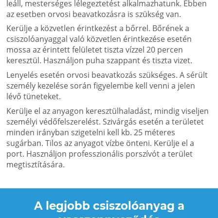
leáll, mesterséges lélegeztetést alkalmazhatunk. Ebben
az esetben orvosi beavatkozásra is szükség van.
Kerülje a közvetlen érintkezést a bőrrel. Bőrének a
csiszolóanyaggal való közvetlen érintkezése esetén
mossa az érintett felületet tiszta vízzel 20 percen
keresztül. Használjon puha szappant és tiszta vizet.
Lenyelés esetén orvosi beavatkozás szükséges. A sérült
személy kezelése során figyelembe kell venni a jelen
lévő tüneteket.
Kerülje el az anyagon keresztülhaladást, mindig viseljen
személyi védőfelszerelést. Szivárgás esetén a területet
minden irányban szigetelni kell kb. 25 méteres
sugárban. Tilos az anyagot vízbe önteni. Kerülje el a
port. Használjon professzionális porszívót a terület
megtisztítására.
A legjobb csiszolóanyag a