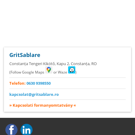
GritSablare
Constanța Tengeri Kikötő, Kapu 2
,
Constanța
,
RO
(Follow Google Maps
or Waze
)
Telefon:
0630 9398550
kapcsolat@gritsablare.ro
» Kapcsolati formanyomtatvány «