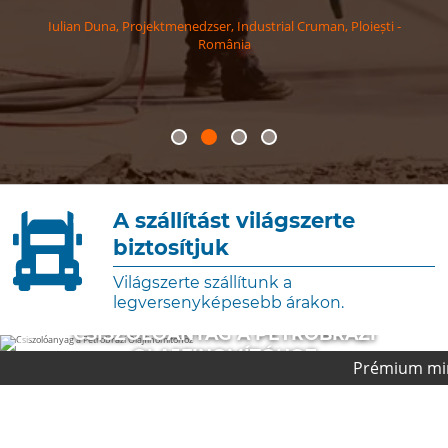
Iulian
Duna
,
Projektmenedzser, Industrial Cruman, Ploiești -
România
A szállítást világszerte
biztosítjuk
Világszerte szállítunk a
legversenyképesebb árakon.
CSISZOLÓANYAG A CHEVRON
PLATFORMHOZ
Prémium minőségi termékeket
VÉGREHAJTOTT PROJEKT