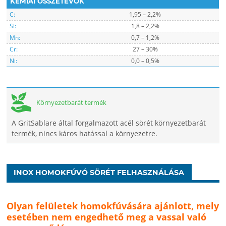
KÉMIAI ÖSSZETEVŐK
C:
1,95 – 2,2%
Si:
1,8 – 2,2%
Mn:
0,7 – 1,2%
Cr:
27 – 30%
Ni:
0,0 – 0,5%
Környezetbarát termék
A GritSablare által forgalmazott acél sörét környezetbarát
termék, nincs káros hatással a környezetre.
INOX HOMOKFÚVÓ SÖRÉT FELHASZNÁLÁSA
Olyan felületek homokfúvására ajánlott, mely
esetében nem engedhető meg a vassal való