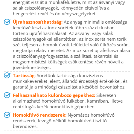
energiát visz át a munkafelületre, mint az ásványi vagy
salak csiszolóanyagok, könnyedén eltávolítva a
hengerelési revét és öntvényszegélyeket.
Újrahasznosíthatóság:
Az anyag minimális omlóssága
lehetővé teszi az inox sörétek több száz ciklusban
történő újrafelhasználását. Az ásványi vagy salak
csiszolóanyagokkal ellentétben, az inox sörét nem törik
szét teljesen a homokfúvott felülettel való ütközés során,
megtartja relatív méretét. Az inox sörét újrafelhasználása
a csiszolóanyag-fogyasztás, a szállítási, takarítási és
megsemmisítési költségek csökkentése révén növeli a
jövedelmezőséget.
Tartósság:
Sörétünk tartóssága konzisztens
munkakeveréket jelent, állandó érdességi értékekkel, és
garantálja a minőségi csiszolást a későbbi bevonáshoz.
Felhasználható különböző gépekhez:
Sikeresen
alkalmazható homokfúvó fülkében, kamrában, illetve
centrifugás kerék homokfúvó gépekben.
Homokfúvó rendszerek:
Nyomásos homokfúvó
rendszerek, levegő nélküli homokfúvó-tisztító
berendezés.