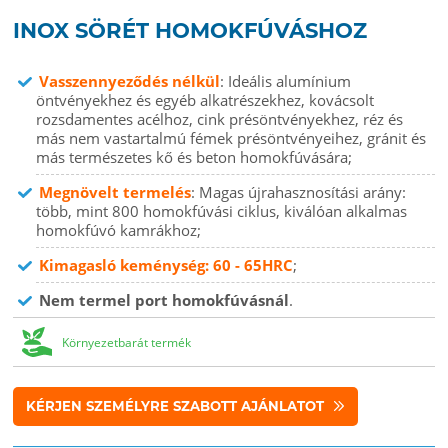
INOX SÖRÉT HOMOKFÚVÁSHOZ
Vasszennyeződés nélkül
: Ideális alumínium
öntvényekhez és egyéb alkatrészekhez, kovácsolt
rozsdamentes acélhoz, cink présöntvényekhez, réz és
más nem vastartalmú fémek présöntvényeihez, gránit és
más természetes kő és beton homokfúvására;
Megnövelt termelés
: Magas újrahasznosítási arány:
több, mint 800 homokfúvási ciklus, kiválóan alkalmas
homokfúvó kamrákhoz;
Kimagasló keménység: 60 - 65HRC
;
Nem termel port homokfúvásnál
.
Környezetbarát termék
KÉRJEN SZEMÉLYRE SZABOTT AJÁNLATOT