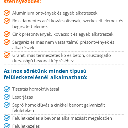
szennyeződés:
Alumínium öntvények és egyéb alkatrészek
Rozsdamentes acél kovácsoltvasak, szerkezeti elemek és
hegesztett elemek
Cink présöntvények, kovácsolt és egyéb alkatrészek
Sárgaréz és más nem vastartalmú présöntvények és
alkatrészek
Gránit, más természetes kő és beton, csúszásgátló
durvaságú bevonat képzéséhez
Az inox sörétünk minden típusú
felületkezelésnél alkalmazható:
Tisztítás homokfúvással
Lesorjázás
Seprő homokfúvás a cinkkel benont galvanizált
felületeken
Felületkezelés a bevonat alkalmazását megelőzően
Felületkezelés