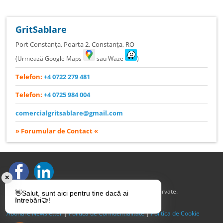
GritSablare
Port Constanța, Poarta 2
,
Constanța
,
RO
(Urmează Google Maps
sau Waze
)
Telefon:
+4 0722 279 481
Telefon:
+4 0725 984 004
comercialgritsablare@gmail.com
» Forumular de Contact «
✕
© GritSablare (Whitewood S.R.L.) – Toate drepturile rezervate.
👋Salut, sunt aici pentru tine dacă ai
întrebări🤝!
gmagarnet.ro
Abonare Newsletter
|
Politica de Confidentialitate
|
Politica de Cookie