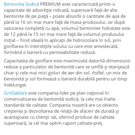
Bentonita Sodică
PREMIUM este caracterizată printr-o
capacitate de adsorbție ridicată, superioară față de alte
bentonite de pe piață – poate absorbi o cantitate de apă de
până la 16 ori mai mare față de masa produsului, iar după
saturarea completă cu apă, volumul bentonitei hidratate este
de 12 până la 15 ori mai mare față de volumul produsului
inițial – fiind ideală în aplicații de hidroizolare în sol, prin
gonflarea în interstițiile solului cu care este amestecată,
formând o barieră cu permeabilitate redusă.
Capacitatea de gonflare este maximizată datorită dimensiunii
reduse a particulelor de bentonită care se umflă și etanșează
chiar și cele mai mici goluri de aer din sol. Astfel, un mix de
bentonită și sol formează o barieră durabilă pentru un timp
îndelungat.
GritSablare
este compania lider pe plan național în
comercializarea de bentonită sodică, la cele mai înalte
standarde de calitate. Compania noastră are ca obiectiv
creșterea și dezvoltarea de relații de afaceri de durată și
avantajoase cu clienții săi, oferind produse de calitate
superioară, la cel mai optim raport calitate-preț.