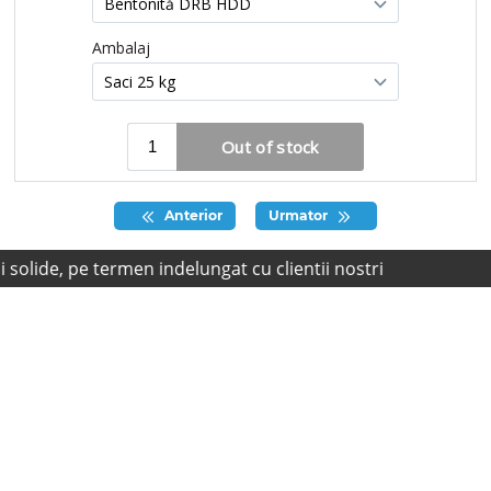
Anterior
Urmator
ide, pe termen indelungat cu clientii nostri