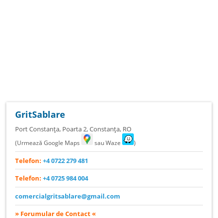
GritSablare
Port Constanța, Poarta 2
,
Constanța
,
RO
(Urmează Google Maps
sau Waze
)
Telefon:
+4 0722 279 481
Telefon:
+4 0725 984 004
comercialgritsablare@gmail.com
» Forumular de Contact «