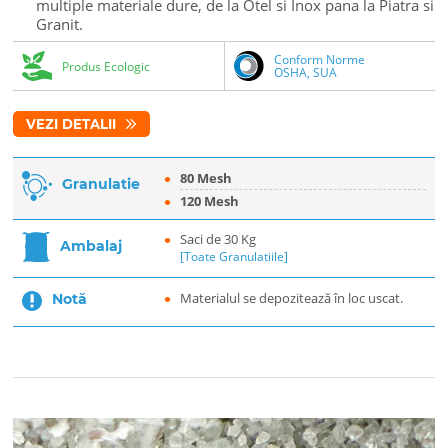
multiple materiale dure, de la Otel si Inox pana la Piatra si
Granit.
Conform Norme
Produs Ecologic
OSHA, SUA
VEZI DETALII
80 Mesh
Granulatie
120 Mesh
Saci de 30 Kg
Ambalaj
[Toate Granulatiile]
Materialul se depozitează în loc uscat.
Notă