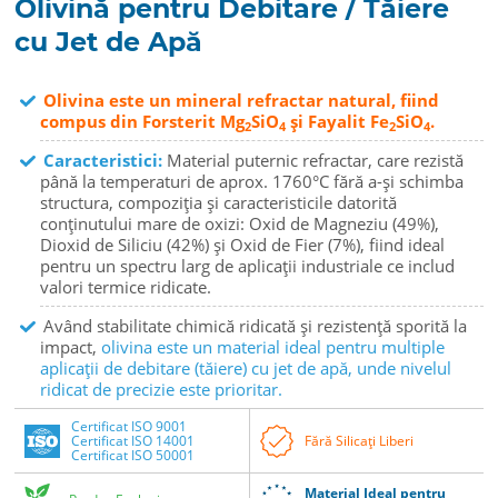
Olivină pentru Debitare / Tăiere
cu Jet de Apă
Olivina este un mineral refractar natural, fiind
compus din Forsterit Mg
SiO
și Fayalit Fe
SiO
.
2
4
2
4
Caracteristici:
Material puternic refractar, care rezistă
până la temperaturi de aprox. 1760°C fără a-și schimba
structura, compoziția și caracteristicile datorită
conținutului mare de oxizi: Oxid de Magneziu (49%),
Dioxid de Siliciu (42%) și Oxid de Fier (7%), fiind ideal
pentru un spectru larg de aplicații industriale ce includ
valori termice ridicate.
Având stabilitate chimică ridicată și rezistență sporită la
impact,
olivina este un material ideal pentru multiple
aplicații de debitare (tăiere) cu jet de apă, unde nivelul
ridicat de precizie este prioritar.
Certificat ISO 9001
Certificat ISO 14001
Fără Silicați Liberi
Certificat ISO 50001
Material Ideal pentru