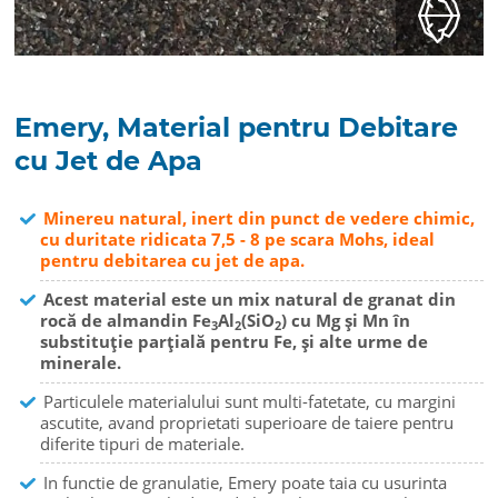
Emery, Material pentru Debitare
cu Jet de Apa
Minereu natural, inert din punct de vedere chimic,
cu duritate ridicata 7,5 - 8 pe scara Mohs, ideal
pentru debitarea cu jet de apa.
Acest material este un mix natural de granat din
rocă de almandin Fe
Al
(SiO
) cu Mg și Mn în
3
2
2
substituție parțială pentru Fe, și alte urme de
minerale.
Particulele materialului sunt multi-fatetate, cu margini
ascutite, avand proprietati superioare de taiere pentru
diferite tipuri de materiale.
In functie de granulatie, Emery poate taia cu usurinta