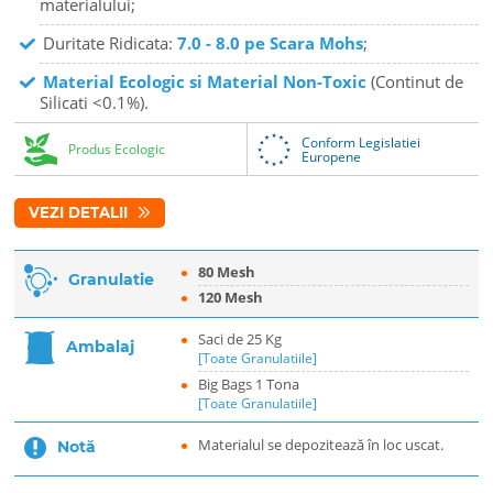
materialului;
Duritate Ridicata:
7.0 - 8.0 pe Scara Mohs
;
Material Ecologic si Material Non-Toxic
(Continut de
Silicati <0.1%).
Conform Legislatiei
Produs Ecologic
Europene
VEZI DETALII
80 Mesh
Granulatie
120 Mesh
Saci de 25 Kg
Ambalaj
[Toate Granulatiile]
Big Bags 1 Tona
[Toate Granulatiile]
Materialul se depozitează în loc uscat.
Notă