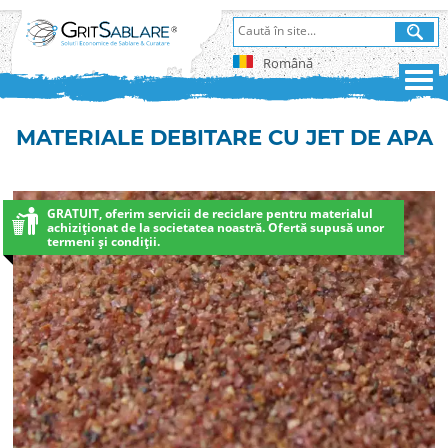
Română
MATERIALE DEBITARE CU JET DE APA
GRATUIT, oferim servicii de reciclare pentru materialul
achiziționat de la societatea noastră. Ofertă supusă unor
termeni și condiții.