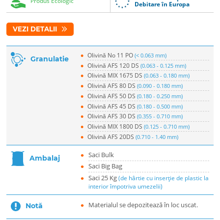
Produs Ecologic
Debitare în Europa
VEZI DETALII
Olivină No 11 PO
(< 0.063 mm)
Granulatie
Olivină AFS 120 DS
(0.063 - 0.125 mm)
Olivină MIX 1675 DS
(0.063 - 0.180 mm)
Olivină AFS 80 DS
(0.090 - 0.180 mm)
Olivină AFS 50 DS
(0.180 - 0.250 mm)
Olivină AFS 45 DS
(0.180 - 0.500 mm)
Olivină AFS 30 DS
(0.355 - 0.710 mm)
Olivină MIX 1800 DS
(0.125 - 0.710 mm)
Olivină AFS 20DS
(0.710 - 1.40 mm)
Saci Bulk
Ambalaj
Saci Big Bag
Saci 25 Kg
(de hârtie cu inserție de plastic la
interior împotriva umezelii)
Materialul se depozitează în loc uscat.
Notă