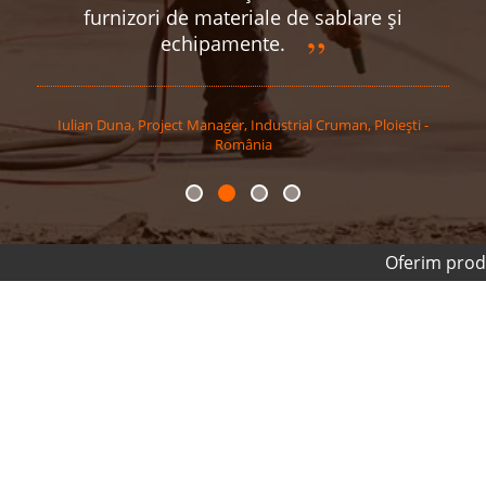
furnizori de materiale de sablare și
echipamente.
Iulian
Duna
,
Project Manager, Industrial Cruman, Ploiești -
România
Oferim produse de calitate 