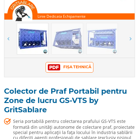
FIȘA TEHNICĂ
Colector de Praf Portabil pentru
Zone de lucru GS-VTS by
GritSablare
Seria portabilă pentru colectarea prafului GS-VTS este
formată din unități autonome de colectare praf, proiectate
special pentru aplicații la fața locului în industria sablării
cu diferiți agenți profesionali de sablare (exclusiv nisipul