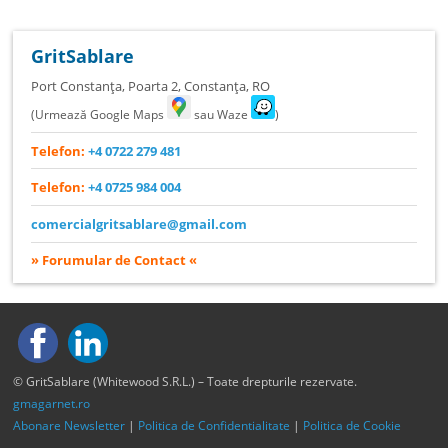
GritSablare
Port Constanța, Poarta 2
,
Constanța
,
RO
(Urmează Google Maps
sau Waze
)
Telefon:
+4 0722 279 481
Telefon:
+4 0725 984 004
comercialgritsablare@gmail.com
» Forumular de Contact «
© GritSablare (Whitewood S.R.L.) – Toate drepturile rezervate.
gmagarnet.ro
Abonare Newsletter
|
Politica de Confidentialitate
|
Politica de Cookie