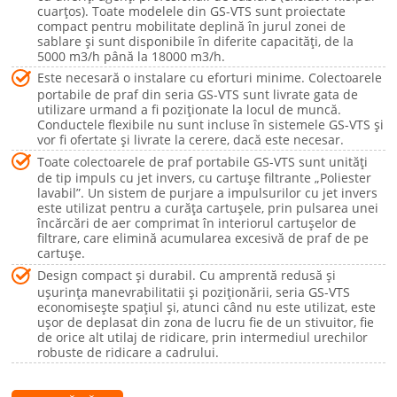
cuarțos). Toate modelele din GS-VTS sunt proiectate
compact pentru mobilitate deplină în jurul zonei de
sablare și sunt disponibile în diferite capacități, de la
5000 m3/h până la 18000 m3/h.
Este necesară o instalare cu eforturi minime. Colectoarele
portabile de praf din seria GS-VTS sunt livrate gata de
utilizare urmand a fi poziționate la locul de muncă.
Conductele flexibile nu sunt incluse în sistemele GS-VTS și
vor fi ofertate și livrate la cerere, dacă este necesar.
Toate colectoarele de praf portabile GS-VTS sunt unități
de tip impuls cu jet invers, cu cartușe filtrante „Poliester
lavabil”. Un sistem de purjare a impulsurilor cu jet invers
este utilizat pentru a curăța cartușele, prin pulsarea unei
încărcări de aer comprimat în interiorul cartușelor de
filtrare, care elimină acumularea excesivă de praf de pe
cartușe.
Design compact și durabil. Cu amprentă redusă și
ușurința manevrabilitatii și poziționării, seria GS-VTS
economisește spațiul și, atunci când nu este utilizat, este
ușor de deplasat din zona de lucru fie de un stivuitor, fie
de orice alt utilaj de ridicare, prin intermediul urechilor
robuste de ridicare a cadrului.