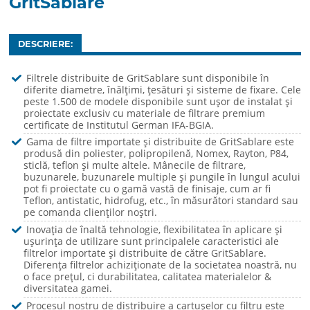
GritSablare
DESCRIERE:
Filtrele distribuite de GritSablare sunt disponibile în
diferite diametre, înălțimi, țesături și sisteme de fixare. Cele
peste 1.500 de modele disponibile sunt ușor de instalat și
proiectate exclusiv cu materiale de filtrare premium
certificate de Institutul German IFA-BGIA.
Gama de filtre importate și distribuite de GritSablare este
produsă din poliester, polipropilenă, Nomex, Rayton, P84,
sticlă, teflon și multe altele. Mânecile de filtrare,
buzunarele, buzunarele multiple și pungile în lungul acului
pot fi proiectate cu o gamă vastă de finisaje, cum ar fi
Teflon, antistatic, hidrofug, etc., în măsurători standard sau
pe comanda clienților noștri.
Inovația de înaltă tehnologie, flexibilitatea în aplicare și
ușurința de utilizare sunt principalele caracteristici ale
filtrelor importate și distribuite de către GritSablare.
Diferența filtrelor achiziționate de la societatea noastră, nu
o face prețul, ci durabilitatea, calitatea materialelor &
diversitatea gamei.
Procesul nostru de distribuire a cartușelor cu filtru este