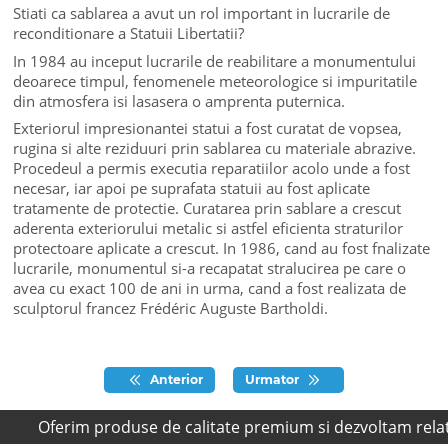
Stiati ca sablarea a avut un rol important in lucrarile de
reconditionare a Statuii Libertatii?
In 1984 au inceput lucrarile de reabilitare a monumentului
deoarece timpul, fenomenele meteorologice si impuritatile
din atmosfera isi lasasera o amprenta puternica.
Exteriorul impresionantei statui a fost curatat de vopsea,
rugina si alte reziduuri prin sablarea cu materiale abrazive.
Procedeul a permis executia reparatiilor acolo unde a fost
necesar, iar apoi pe suprafata statuii au fost aplicate
tratamente de protectie. Curatarea prin sablare a crescut
aderenta exteriorului metalic si astfel eficienta straturilor
protectoare aplicate a crescut. In 1986, cand au fost fnalizate
lucrarile, monumentul si-a recapatat stralucirea pe care o
avea cu exact 100 de ani in urma, cand a fost realizata de
sculptorul francez Frédéric Auguste Bartholdi.
Anterior
Urmator
Oferim produse de calitate premium si dezvoltam relatii s