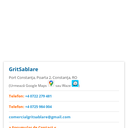
GritSablare
Port Constanța, Poarta 2
,
Constanța
,
RO
(Urmează Google Maps
sau Waze
)
Telefon:
+4 0722 279 481
Telefon:
+4 0725 984 004
comercialgritsablare@gmail.com
» Forumular de Contact «