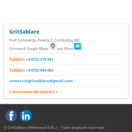
GritSablare
Port Constanța, Poarta 2
,
Constanța
,
RO
(Urmează Google Maps
sau Waze
)
Telefon:
+4 0722 279 481
Telefon:
+4 0725 984 004
comercialgritsablare@gmail.com
» Forumular de Contact «
© GritSablare (Whitewood S.R.L.) – Toate drepturile rezervate.