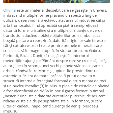
Olivina
este un material deosebit care se găsește în Univers,
îmbrăcând multiple forme și având un spectru larg de
utilizări, deservind fără echivoc atât arealul industriei cât și
arta frumosului, fiind apreciată ca piatră semiprețioasă
datorită formei cristaline și a multiplelor nuanțe de verde
translucid, aducând noblețe bijuteriilor prin simbolistica
bogată pe care o reprezintă, datorită originilor sale terestre
cât și extraterestre: (1) este printre primele minerale care
cristalizează în magma topită, în straturi precum: Gabro,
Peridotit, Bazalt, Dunit; (2) se găsește în interiorul
meteoriților ajunși pe Pământ despre care se crede că, fie își
au originea în scoarța unei vechi planete stâncoase care a
orbitat cândva între Marte și Jupiter, fie provin dintr-un
asteroid suficient de mare încât să fi putut dezvolta o
structură internă diferențiată formată dintr-o manta de roci
și un nucleu metalic; (3) în plus, o ploaie de cristale de olivină
a fost identificată de NASA în norul gazos format în timpul
„nașterii” unei stele datorită curenților puternici de aer care
ridicau cristalele de pe suprafața stelei în formare, și care
ulterior cădeau înapoi când curenții de aer își pierdeau
impulsul.