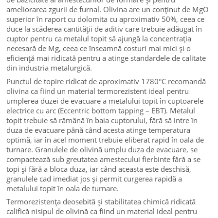
ameliorarea zgurii de furnal. Olivina are un conținut de MgO
superior în raport cu dolomita cu aproximativ 50%, ceea ce
duce la scăderea cantității de aditiv care trebuie adăugat în
cuptor pentru ca metalul topit să ajungă la concentrația
necesară de Mg, ceea ce înseamnă costuri mai mici și o
eficiență mai ridicată pentru a atinge standardele de calitate
din industria metalurgică.
Punctul de topire ridicat de aproximativ 1780°C recomandă
olivina ca fiind un material termorezistent ideal pentru
umplerea duzei de evacuare a metalului topit în cuptoarele
electrice cu arc (Eccentric bottom tapping – EBT). Metalul
topit trebuie să rămână în baia cuptorului, fără să intre în
duza de evacuare până când acesta atinge temperatura
optimă, iar în acel moment trebuie eliberat rapid în oala de
turnare. Granulele de olivină umplu duza de evacuare, se
compactează sub greutatea amestecului fierbinte fără a se
topi și fără a bloca duza, iar când aceasta este deschisă,
granulele cad imediat jos și permit curgerea rapidă a
metalului topit în oala de turnare.
Termorezistența deosebită și stabilitatea chimică ridicată
califică nisipul de olivină ca fiind un material ideal pentru