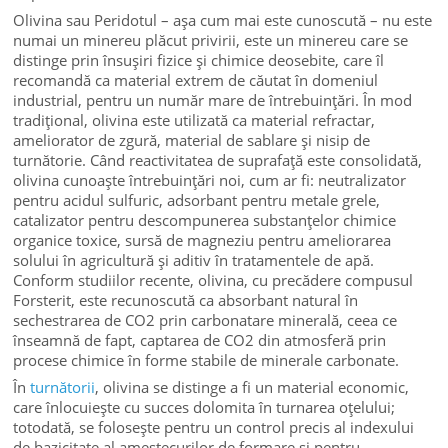
Olivina sau Peridotul – așa cum mai este cunoscută – nu este
numai un minereu plăcut privirii, este un minereu care se
distinge prin însușiri fizice și chimice deosebite, care îl
recomandă ca material extrem de căutat în domeniul
industrial, pentru un număr mare de întrebuințări. În mod
tradițional, olivina este utilizată ca material refractar,
ameliorator de zgură, material de sablare și nisip de
turnătorie. Când reactivitatea de suprafață este consolidată,
olivina cunoaște întrebuințări noi, cum ar fi: neutralizator
pentru acidul sulfuric, adsorbant pentru metale grele,
catalizator pentru descompunerea substanțelor chimice
organice toxice, sursă de magneziu pentru ameliorarea
solului în agricultură și aditiv în tratamentele de apă.
Conform studiilor recente, olivina, cu precădere compusul
Forsterit, este recunoscută ca absorbant natural în
sechestrarea de CO2 prin carbonatare minerală, ceea ce
înseamnă de fapt, captarea de CO2 din atmosferă prin
procese chimice în forme stabile de minerale carbonate.
În
turnătorii
, olivina se distinge a fi un material economic,
care înlocuiește cu succes dolomita în turnarea oțelului;
totodată, se folosește pentru un control precis al indexului
de bazicitate al amestecurilor de formare și pentru