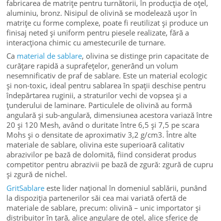
fabricarea de matrițe pentru turnătorii, în producția de oțel,
aluminiu, bronz. Nisipul de olivină se modelează ușor în
matrițe cu forme complexe, poate fi reutilizat și produce un
finisaj neted și uniform pentru piesele realizate, fără a
interacționa chimic cu amestecurile de turnare.
Ca
material de sablare
, olivina se distinge prin capacitate de
curățare rapidă a suprafețelor, generând un volum
nesemnificativ de praf de sablare. Este un material ecologic
și non-toxic, ideal pentru sablarea în spații deschise pentru
îndepărtarea ruginii, a straturilor vechi de vopsea și a
țunderului de laminare. Particulele de olivină au formă
angulară și sub-angulară, dimensiunea acestora variază între
20 și 120 Mesh, având o duritate între 6,5 și 7,5 pe scara
Mohs și o densitate de aproximativ 3,2 g/cm3. Între alte
materiale de sablare, olivina este superioară calitativ
abrazivilor pe bază de dolomită, fiind considerat produs
competitor pentru abrazivii pe bază de zgură: zgură de cupru
și zgură de nichel.
GritSablare
este lider național în domeniul sablării, punând
la dispoziția partenerilor săi cea mai variată ofertă de
materiale de sablare, precum: olivină – unic importator și
distribuitor în țară, alice angulare de oțel, alice sferice de