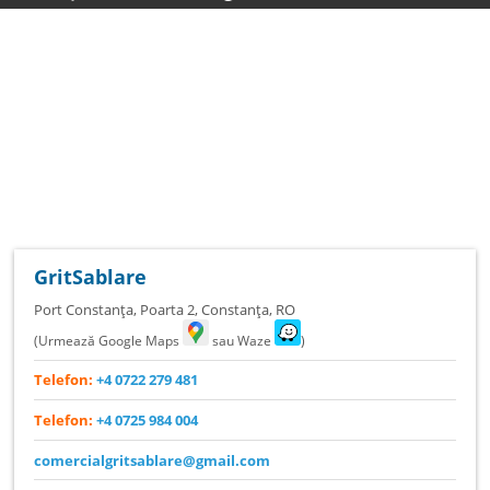
GritSablare
Port Constanța, Poarta 2
,
Constanța
,
RO
(Urmează Google Maps
sau Waze
)
Telefon:
+4 0722 279 481
Telefon:
+4 0725 984 004
comercialgritsablare@gmail.com