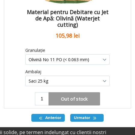
Anterior
Urmator
, pe termen indelungat cu clientii nostri