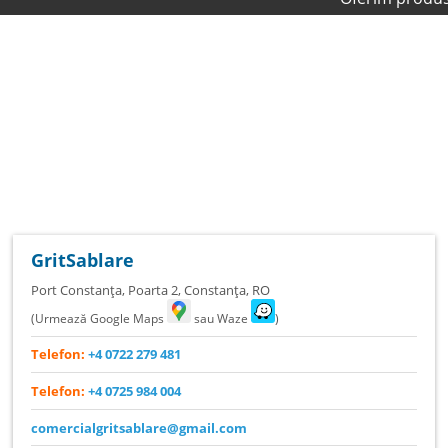
GritSablare
Port Constanța, Poarta 2
,
Constanța
,
RO
(Urmează Google Maps
sau Waze
)
Telefon:
+4 0722 279 481
Telefon:
+4 0725 984 004
comercialgritsablare@gmail.com