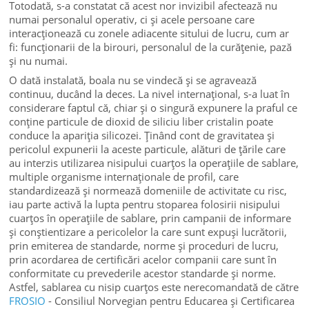
Totodată, s-a constatat că acest nor invizibil afectează nu
numai personalul operativ, ci și acele persoane care
interacționează cu zonele adiacente sitului de lucru, cum ar
fi: funcționarii de la birouri, personalul de la curățenie, pază
și nu numai.
O dată instalată, boala nu se vindecă și se agravează
continuu, ducând la deces. La nivel internațional, s-a luat în
considerare faptul că, chiar și o singură expunere la praful ce
conține particule de dioxid de siliciu liber cristalin poate
conduce la apariția silicozei. Ținând cont de gravitatea și
pericolul expunerii la aceste particule, alături de țările care
au interzis utilizarea nisipului cuarțos la operațiile de sablare,
multiple organisme internaționale de profil, care
standardizează și normează domeniile de activitate cu risc,
iau parte activă la lupta pentru stoparea folosirii nisipului
cuarțos în operațiile de sablare, prin campanii de informare
și conștientizare a pericolelor la care sunt expuși lucrătorii,
prin emiterea de standarde, norme și proceduri de lucru,
prin acordarea de certificări acelor companii care sunt în
conformitate cu prevederile acestor standarde și norme.
Astfel, sablarea cu nisip cuarțos este nerecomandată de către
FROSIO
- Consiliul Norvegian pentru Educarea și Certificarea