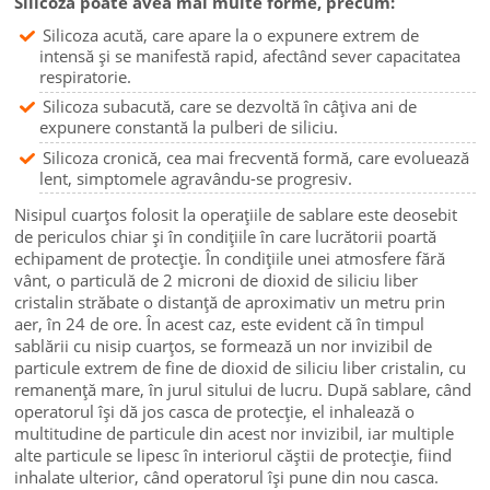
Silicoza poate avea mai multe forme, precum:
Silicoza acută, care apare la o expunere extrem de
intensă și se manifestă rapid, afectând sever capacitatea
respiratorie.
Silicoza subacută, care se dezvoltă în câțiva ani de
expunere constantă la pulberi de siliciu.
Silicoza cronică, cea mai frecventă formă, care evoluează
lent, simptomele agravându-se progresiv.
Nisipul cuarțos folosit la operațiile de sablare este deosebit
de periculos chiar și în condițiile în care lucrătorii poartă
echipament de protecție. În condițiile unei atmosfere fără
vânt, o particulă de 2 microni de dioxid de siliciu liber
cristalin străbate o distanță de aproximativ un metru prin
aer, în 24 de ore. În acest caz, este evident că în timpul
sablării cu nisip cuarțos, se formează un nor invizibil de
particule extrem de fine de dioxid de siliciu liber cristalin, cu
remanență mare, în jurul sitului de lucru. După sablare, când
operatorul își dă jos casca de protecție, el inhalează o
multitudine de particule din acest nor invizibil, iar multiple
alte particule se lipesc în interiorul căștii de protecție, fiind
inhalate ulterior, când operatorul își pune din nou casca.