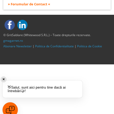
» Forumular de Contact «
© GritSablare (Whitewood S.R.L.) – Toate drepturile rezervate.
gmagarnet.ro
Abonare Newsletter
|
Politica de Confidentialitate
|
Politica de Cookie
✕
👋Salut, sunt aici pentru tine dacă ai
întrebări🤝!