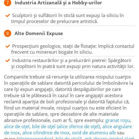
Industria Artizanală și a Hobby-urilor
Sculptorii și suflătorii în sticlă sunt expuși la siliciu în
timpul proceselor de prelucrare artistică.
Alte Domenii Expuse
Prospecțiuni geologice, stații de flotație: Implică contactul
frecvent cu minereuri bogate în siliciu.
Industria restaurărilor și a prelucrării pietrei: Spărgătorii
și cioplitorii în piatră sunt expuși prin natura activității lor.
Companiile trebuie să renunțe la utilizarea nisipului cuarțos
în operațiile de sablare datorită pericolului de îmbolnăvire la
care își expun angajații, datorită despăgubirilor pe care
trebuie să le plătească în cazul în care angajații acestora
reclamă apariția de boli profesionale și datorită faptului că,
fiind un material moale, nisipul cuarțos nu este eficient în
operațiile de sablare, spre deosebire de alte materiale
abrazive profesionale, cum ar fi, spre exemplu:
granat roșu
,
alice de oțel
,
bile de oțel (alice sferice de oțel)
,
alice angulare
de inox
,
alice cilindrice de inox
,
oxid de aluminiu alb
sau
maro (
electrocorindon
),
bile de sticlă
,
grit abraziv (nickel slag)