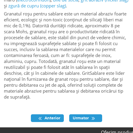
și
zgură de cupru (copper slag)
.
Granatul roșu pentru sablare este un material abraziv foarte
eficient, ecologic și non-toxic (conținut de silicați liberi mai
mic de 0,1%). Datorită durității ridicate, aproximativ 8 pe
scara Mohs, granatul roșu are o productivitate ridicată în
procesele de sablare, este stabil din punct de vedere chimic,
nu impregnează suprafețele sablate și poate fi folosit cu
succes, inclusiv la sablarea materialelor care nu permit
contaminarea feroasă, cum ar fi: suprafețele de inox,
aluminiu, cupru. Totodată, granatul roșu este un material
reutilizabil și poate fi folosit atât în sablarea în spații
deschise, cât și în cabinele de sablare. GritSablare este lider
național în furnizarea de granat roșu pentru sablare, dar și
pentru debitarea cu jet de apă, oferind soluții complete de
materiale abrazive pentru sablarea și debitarea oricărui tip
de suprafață.
Anterior
Urmator
Oferim produse de calitate prem