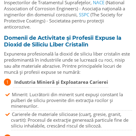
Inspectorilor de Tratamentul Suprafețelor,
NACE
(National
Association of Corrosion Engineers) - Asociația națională a
inginerilor din domeniul coroziunii,
SSPC
(The Society for
Protective Coatings) - Societatea pentru protecții
anticorozive.
Domenii de Activitate și Profesii Expuse la
Dioxid de Siliciu Liber Cristalin
Expunerea profesională la dioxid de siliciu liber cristalin este
predominantă în industriile unde se lucrează cu roci, nisip
sau alte materiale abrazive. Printre principalele locuri de
muncă și profesii expuse se numără:
Industria Minieră și Exploatarea Carierei
Minerit: Lucrătorii din minerit sunt expuși constant la
pulberi de siliciu provenite din extracția rocilor și
minereurilor.
Carierele de materiale silicioase (cuarț, gresie, granit,
cvartit): Procesul de extracție generează particule fine de
siliciu inhalabile, crescând riscul de silicoză.