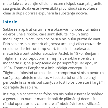
materiale care conțin siliciu, precum nisipul, cuarțul, granitul
sau gresia. Boala este ireversibilă și continuă să evolueze
chiar și după oprirea expunerii la substanța nocivă.
Istoric
Sablarea a apărut ca urmare a observării procesului natural
de eroziune a rocilor, care sunt șlefuite într-un timp
îndelungat sub acțiunea apelor și a nisipului purtat de vânt.
Prin sablare, s-a urmărit obținerea aceluiași efect cauzat de
eroziune, dar într-un timp scurt, folosind accelerarea
mecanică a particulelor abrazive. Astfel, în 1870, Benjamin
Tilghman a conceput prima mașină de sablare pentru a
îndepărta rugina și vopseaua de pe suprafețe, iar apoi, în
1904, Thomas Pangborn a îmbunătățit conceptul lui
Tilghman folosind un mix de aer comprimat și nisip pentru a
curăța suprafețele metalice. A fost startul unei îndelungi
perioade în care nisipul cuarțos a fost folosit pe scară largă în
operațiile de sablare.
În timp, s-a constatat că folosirea nisipului cuarțos la sablare
a generat un număr mare de boli de plămân și decese în
rândul operatorilor, ca urmare a îmbolnăvirilor de silicoză.