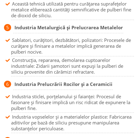
Această tehnică utilizată pentru curățarea suprafețelor
metalice eliberează cantități semnificative de pulberi fine
de dioxid de siliciu.
Industria Metalurgică și Prelucrarea Metalelor
Sablatori, curățitori, dezbătători, polizatori: Procesele de
curățare și finisare a metalelor implică generarea de
pulberi nocive.
Construcția, repararea, demolarea cuptoarelor
industriale: Zidarii șamotori sunt expuși la pulberi de
siliciu provenite din cărămizi refractare.
Industria Prelucrării Rocilor și a Ceramicii
Industria sticlei, porțelanului și faianței: Procesul de
fasonare și finisare implică un risc ridicat de expunere la
pulberi fine.
Industria vopselelor și a materialelor plastice: Fabricarea
aditivilor pe bază de siliciu presupune manipularea
substanțelor periculoase.