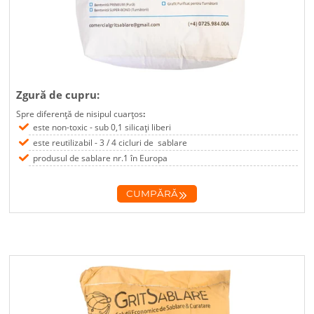
Zgură de cupru:
Spre diferență de nisipul cuarțos
:
este non-toxic - sub 0,1 silicați liberi
este reutilizabil - 3 / 4 cicluri de sablare
produsul de sablare nr.1 în Europa
CUMPĂRĂ