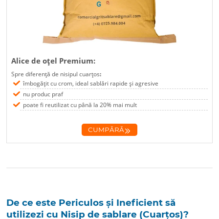
Alice de oțel Premium:
Spre diferență de nisipul cuarțos
:
îmbogățit cu crom, ideal sablări rapide și agresive
nu produc praf
poate fi reutilizat cu până la 20% mai mult
CUMPĂRĂ
De ce este Periculos și Ineficient să
utilizezi cu Nisip de sablare (Cuarțos)?