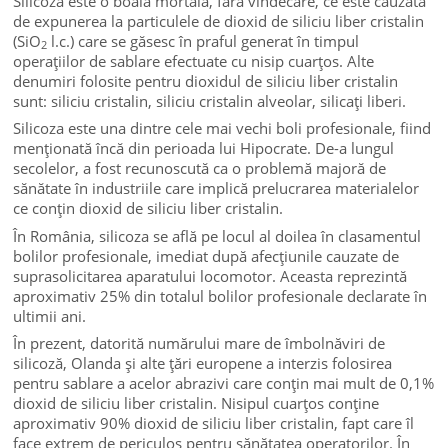
Silicoza este o boală mortală, fără vindecare, ce este cauzată
de expunerea la particulele de dioxid de siliciu liber cristalin
(SiO
l.c.) care se găsesc în praful generat în timpul
2
operațiilor de sablare efectuate cu nisip cuarțos. Alte
denumiri folosite pentru dioxidul de siliciu liber cristalin
sunt: siliciu cristalin, siliciu cristalin alveolar, silicați liberi.
Silicoza este una dintre cele mai vechi boli profesionale, fiind
menționată încă din perioada lui Hipocrate. De-a lungul
secolelor, a fost recunoscută ca o problemă majoră de
sănătate în industriile care implică prelucrarea materialelor
ce conțin dioxid de siliciu liber cristalin.
În România, silicoza se află pe locul al doilea în clasamentul
bolilor profesionale, imediat după afecțiunile cauzate de
suprasolicitarea aparatului locomotor. Aceasta reprezintă
aproximativ 25% din totalul bolilor profesionale declarate în
ultimii ani.
În prezent, datorită numărului mare de îmbolnăviri de
silicoză, Olanda și alte țări europene a interzis folosirea
pentru sablare a acelor abrazivi care conțin mai mult de 0,1%
dioxid de siliciu liber cristalin. Nisipul cuarțos conține
aproximativ 90% dioxid de siliciu liber cristalin, fapt care îl
face extrem de periculos pentru sănătatea operatorilor. În