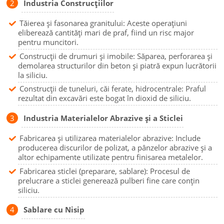
Industria Construcțiilor
Tăierea și fasonarea granitului: Aceste operațiuni
eliberează cantități mari de praf, fiind un risc major
pentru muncitori.
Construcții de drumuri și imobile: Săparea, perforarea și
demolarea structurilor din beton și piatră expun lucrătorii
la siliciu.
Construcții de tuneluri, căi ferate, hidrocentrale: Praful
rezultat din excavări este bogat în dioxid de siliciu.
Industria Materialelor Abrazive și a Sticlei
Fabricarea și utilizarea materialelor abrazive: Include
producerea discurilor de polizat, a pânzelor abrazive și a
altor echipamente utilizate pentru finisarea metalelor.
Fabricarea sticlei (preparare, sablare): Procesul de
prelucrare a sticlei generează pulberi fine care conțin
siliciu.
Sablare cu Nisip