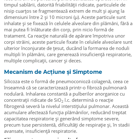
timpul sablării, datorită friabilității ridicate, particulele de
nisip cuarțos se fragmentează extrem de mult și ajung la
dimensiuni între 2 și 10 microni (µ). Aceste particule sunt
inhalate și se fixează în celulele alveolare din plămâni, fără a
mai putea fi înlăturate din corp, prin nicio formă de
tratament. Ca reacție naturală de apărare împotriva unor
corpi străini, aceste particule fixate în celulele alveolare sunt
ulterior înconjurate de țesut, ducând la formarea de noduli
multipli în plămâni, care generează insuficiență respiratorie,
multiple complicații, cancer și deces.
Mecanism de Acțiune și Simptome
Silicoza este o formă de pneumoconioză colagenă, ceea ce
înseamnă că se caracterizează printr-o fibroză pulmonară
nodulară. Inhalarea constantă a pulberilor anorganice cu
concentrații ridicate de SiO
l.c. determină o reacție
2
fibrogenă severă la nivelul interstițiului pulmonar. Această
acumulare afectează funcția plămânilor, reducând treptat
capacitatea respiratorie și generând simptome severe,
precum tuse persistentă, dificultăți de respirație și, în stadii
avansate, insuficiență respiratorie.